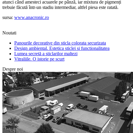
atunci când amesteci acuarele pe pânză, iar mixtura de pigmenți
trebuie făcută într-un stadiu intermediar, altfel piesa este ratată.
sursa:
www.anacronic.ro
Noutati
Panourile decorative din sticla colorata securizata
Design ambiental. Estetica sticlei si functionalitatea
Lumea secretă a sticlarilor maltezi
Vitraliile. O istorie pe scurt
Despre noi