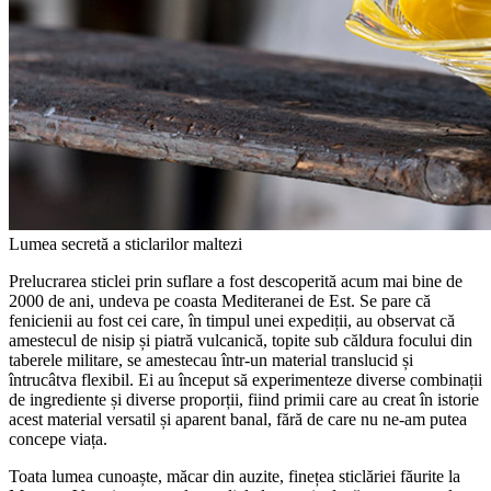
Lumea secretă a sticlarilor maltezi
Prelucrarea sticlei prin suflare a fost descoperită acum mai bine de
2000 de ani, undeva pe coasta Mediteranei de Est. Se pare că
fenicienii au fost cei care, în timpul unei expediții, au observat că
amestecul de nisip și piatră vulcanică, topite sub căldura focului din
taberele militare, se amestecau într-un material translucid și
întrucâtva flexibil. Ei au început să experimenteze diverse combinații
de ingrediente și diverse proporții, fiind primii care au creat în istorie
acest material versatil și aparent banal, fără de care nu ne-am putea
concepe viața.
Toata lumea cunoaște, măcar din auzite, finețea sticlăriei făurite la