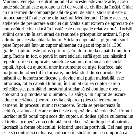
Murano, Veneția – centrul mondial al acestei adevărate arte, acolo
unde sticlăritul este aproape la fel de vechi ca civilizația însăși. Chiar
cu un termen de comparație atât de greu de atins, sticlăritul este o
preocupare și în alte zone din bazinul Mediteranei. Dintre acestea,
atelierele de prelucrare a sticlei din Malta sunt extrem de apreciate de
cunoscători, chiar dacă în insulă este o ocupație relativ nouă. Turiștii
străini care vin în sat, atrași de renumele pricepuților artizani, îi pot
admira pe aceștia chiar la lucru. Sticla recuperată și pigmenții sunt
puse împreună într-un cuptor alimentat cu gaz și topite la 1300
grade. Topitura este prinsă prin mișcări de rotire la capătul unui tub
lung, încins în foc, o țeavă în care sticlarii suflă apoi aer, născând
repede forme complicate, simetrice sau nu, din bucata de sticlă
topită. Apoi, cu ajutorul unor instrumente ca niște foarfece, taie
porțiuni din obiectul în formare, modelându-l după dorință. Pe
măsură ce lucrarea se răcește și devine mai puțin maleabilă, este
introdusă, tot la capătul tubului, într-un al doilea cuptor care o
reîncălzește, permițând mesterului sticlar să își continue opera,
colorand-o și modeland-o uimitor. La sfârșit, un cuptor de uscare
aduce încet-încet (pentru a evita crăparea) piesa la temeratura
camerei, în procesul numit răscoacere. Sticla se prelucrează în
echipă, așa încât fiecare obiect este o operă de artă colectivă. Primul
lucrător suflă boțul topit scos din cuptor, al doilea aplică culoarea; un
al treilea acoperă zona colorată cu sticlă clară, în timp ce al patrulea
lucrează la forma obiectului, folosind unealta potrivită. Cel mai greu
este să controlezi culoarea; culoarea în sticlărie nu se comportă ca